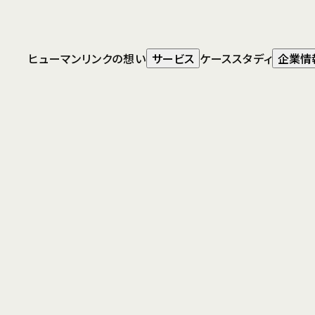
人材・組織開
発コンサルティ
ング
ヒューマンリンクの想い
サービス
ケーススタディ
企業情
グローバル人
トップ
お知らせ
所定外労働時間免除時等の固定残
事・人材マネジ
業代の扱い
メント
HLC
Question
International
Service
固定残業代を支給している社員が育児の
ために所定外労働時間免除、または短時間
勤務の申請を検討しています。固定残業代
は残業を前提として支給しているため、社
員がいずれかの働き方を選択した場合、固
定残業代を全額不支給とすることは可能で
しょうか。