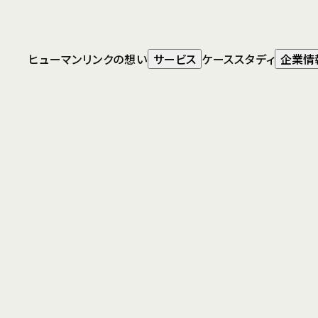
人材・組織開
キャリア
発コンサルティ
ング
ヒューマンリンクの想い
サービス
ケーススタディ
企業情
トップ
採用情報
キャリア
グローバル人
事・人材マネジ
メント
HLC
International
Service