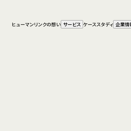
人材・組織開
発コンサルティ
ング
ヒューマンリンクの想い
サービス
ケーススタディ
企業情
グローバル人
トップ
お知らせ
介護休業制度における事実婚の取り
事・人材マネジ
扱いについて
メント
HLC
Question
International
Service
社員より、事実婚の妻の親の介護を目的と
した介護休業を取得したいと申し出があり
ました。 会社の規程には、介護休業の対象
家族の定義に事実婚について明記していな
いのですが、取得を認めてよいでしょうか。
Answer